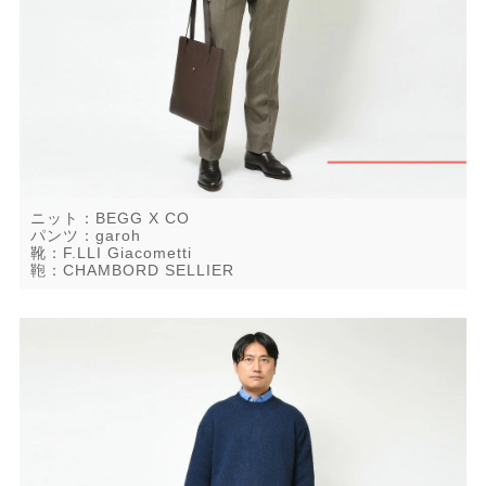
ニット：BEGG X CO
パンツ：garoh
靴：F.LLI Giacometti
鞄：CHAMBORD SELLIER