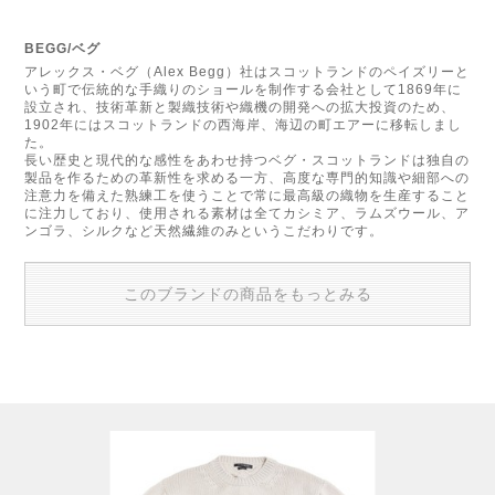
BEGG/ベグ
アレックス・ベグ（Alex Begg）社はスコットランドのペイズリーと
いう町で伝統的な手織りのショールを制作する会社として1869年に
設立され、技術革新と製織技術や織機の開発への拡大投資のため、
1902年にはスコットランドの西海岸、海辺の町エアーに移転しまし
た。
長い歴史と現代的な感性をあわせ持つベグ・スコットランドは独自の
製品を作るための革新性を求める一方、高度な専門的知識や細部への
注意力を備えた熟練工を使うことで常に最高級の織物を生産すること
に注力しており、使用される素材は全てカシミア、ラムズウール、ア
ンゴラ、シルクなど天然繊維のみというこだわりです。
このブランドの商品をもっとみる