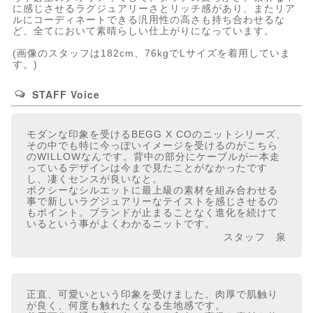
に感じさせるラグジュアリーさとリッチ感があり、またリア
ルにコーディネートできる汎用性の高さも持ち合わせるな
ど、全てにおいて素晴らしい仕上がりになっています。
(画像のスタッフは182cm、76kgでLサイズを着用していま
す。)
STAFF Voice
モダンな印象を受けるBEGG X COのニットシリーズ、
その中でも特に今っぽいイメージを受けるのがこちら
のWILLOWなんです。背中の部分にケーブルが一本走
っているデザインは今まで見たことがなかったです
し、凄くセンスが良いなと。
ボクシーなシルエットに最上級の素材を組み合わせる
事で新しいラグジュアリーなテイストを感じさせるの
もポイント。ブランドが止まることなく進化を続けて
いるという事がよくわかるニットです。
スタッフ 泉
正直、可愛いという印象を受けました。肉厚で肌触り
が良く、何度も触れたくなる生地感です。