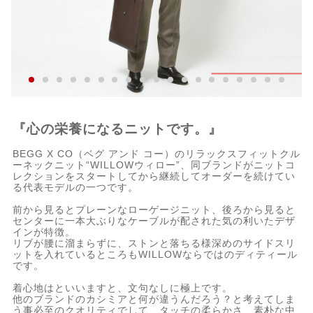
『心の栄養になるニットです。』
BEGG X CO（ベグ アンド コー）のリラックスフィットクル
ーネックニット“WILLOWウィロー”、同ブランドがニットコ
レクションをスタートしてから継続してオーダーを続けてい
る代表モデルの一つです。
前から見るとプレーンなローゲージニット、後ろから見ると
センターに一本大ぶりなケーブルが配された気の利いたデザ
インが特徴。
リブが腰に溜まらずに、ストンと落ちる様深めのサイドスリ
ットを入れているところもWILLOWならではのディティール
です。
着心地はといいますと、文句なしに極上です。
他のブランドのカシミアと何が違うんだろう？と考えてしま
う事必至のクオリティでして、タッチの柔らかさ、素朴な中