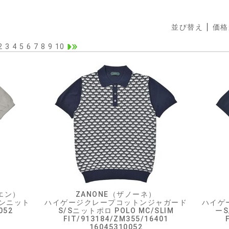
並び替え
価格
2
3
4
5
6
7
8
9
10
ーエン）
ZANONE（ザノーネ）
ンニット
ハイゲージクレープコットンジャガード
ハイゲ
052
S/Sニットポロ POLO MC/SLIM
ーS
FIT/913184/ZM355/16401
16045310052