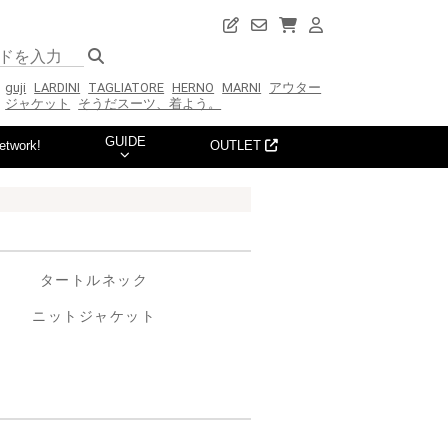
guji
LARDINI
TAGLIATORE
HERNO
MARNI
アウター
ジャケット
そうだスーツ、着よう。
GUIDE
etwork!
OUTLET
タートルネック
ニットジャケット