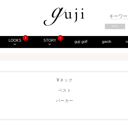
HOT
!
!
LOOKS
STORY
guji golf
garoh
n
Vネック
ベスト
パーカー