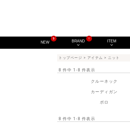
5
!
BRAND
ITEM
NEW
トップページ
>
アイテム
> ニット
8 件中 1-8 件表示
クルーネック
カーディガン
ポロ
8 件中 1-8 件表示