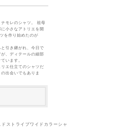
ナモレのシャツ。 祖母
部に小さなアトリエを開
ャツを作り始めたのが
へと引き継がれ、今日で
アが、ディテールの細部
けています。
ュリエ仕立てのシャツだ
との出会いでもありま
ッシュドストライプワイドカラーシャ