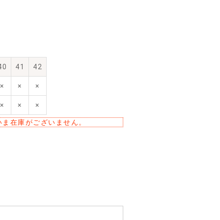
40
41
42
×
×
×
×
×
×
いま在庫がございません。