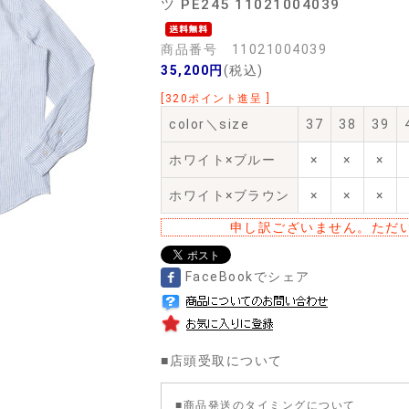
ツ PE245 11021004039
商品番号 11021004039
35,200円
(税込)
[320ポイント進呈 ]
color＼size
37
38
39
ホワイト×ブルー
×
×
×
ホワイト×ブラウン
×
×
×
申し訳ございません。ただ
FaceBookでシェア
■
店頭受取について
■商品発送のタイミングについて