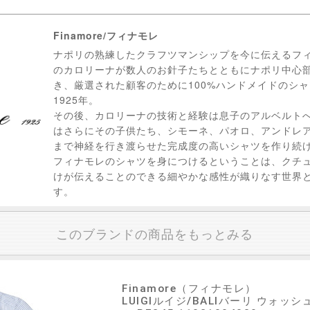
Finamore/フィナモレ
ナポリの熟練したクラフツマンシップを今に伝えるフィ
のカロリーナが数人のお針子たちとともにナポリ中心
き、厳選された顧客のために100%ハンドメイドのシ
1925年。
その後、カロリーナの技術と経験は息子のアルベルト
はさらにその子供たち、シモーネ、パオロ、アンドレ
まで神経を行き渡らせた完成度の高いシャツを作り続
フィナモレのシャツを身につけるということは、クチ
けが伝えることのできる細やかな感性が織りなす世界
す。
このブランドの商品をもっとみる
Finamore（フィナモレ）
LUIGIルイジ/BALIバーリ ウォ