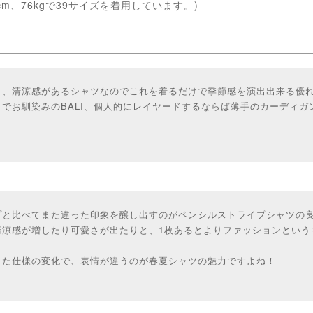
cm、76kgで39サイズを着用しています。)
～、清涼感があるシャツなのでこれを着るだけで季節感を演出出来る優
でお馴染みのBALI、個人的にレイヤードするならば薄手のカーディガ
プと比べてまた違った印象を醸し出すのがペンシルストライプシャツの
清涼感が増したり可愛さが出たりと、1枚あるとよりファッションという
した仕様の変化で、表情が違うのが春夏シャツの魅力ですよね！