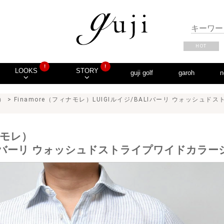
HOT
!
!
LOOKS
STORY
guji golf
garoh
n
）
> Finamore（フィナモレ）LUIGIルイジ/BALIバーリ ウォッシュド