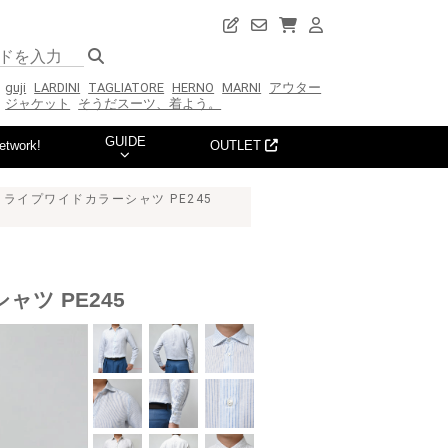
guji
LARDINI
TAGLIATORE
HERNO
MARNI
アウター
ジャケット
そうだスーツ、着よう。
GUIDE
etwork!
OUTLET
ストライプワイドカラーシャツ PE245