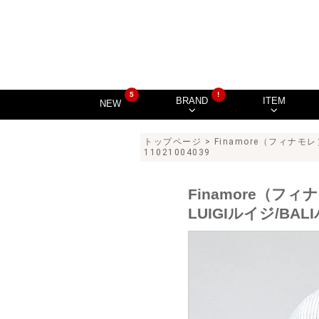
5
!
BRAND
ITEM
NEW
トップページ
>
Finamore（フィナモレ
11021004039