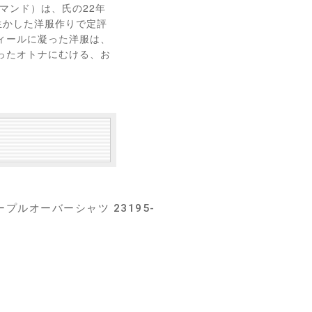
（マンド）は、氏の22年
生かした洋服作りで定評
ィールに凝った洋服は、
ったオトナにむける、お
ルオーバーシャツ 23195-