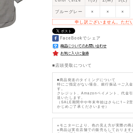
color＼size
1(S)
2(M)
3(L)
ブルーグレー
×
×
×
申し訳ございません。ただ
FaceBookでシェア
■
店頭受取について
■商品発送のタイミングについて
特にご指定がない場合、銀行振込⇒ご入金
す。
クレジット、Amazonペイメント、代金
送いたします。
（SALE期間中や年末年始はさらに1～2
かじめご了承くださいませ）
※モニターにより、色の見え方が実際の商
※商品は実在店舗での販売もしております