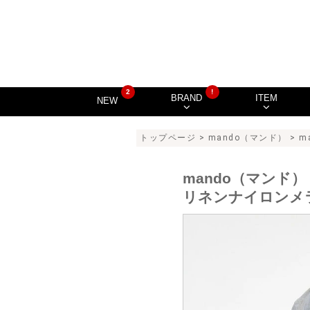
2
!
BRAND
ITEM
NEW
トップページ
>
mando（マンド）
> m