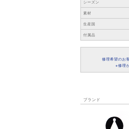
シーズン
素材
生産国
付属品
修理希望のお
※修理
ブランド