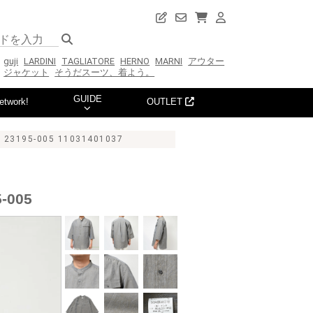
guji
LARDINI
TAGLIATORE
HERNO
MARNI
アウター
ジャケット
そうだスーツ、着よう。
GUIDE
etwork!
OUTLET
5-005 11031401037