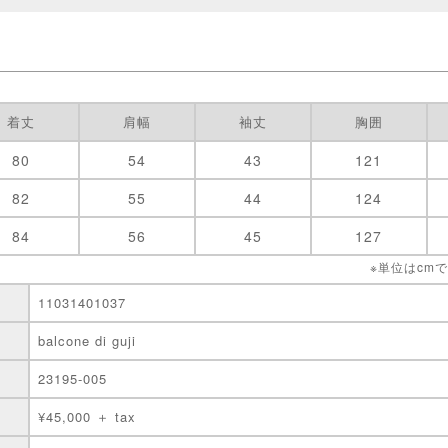
着丈
肩幅
袖丈
胸囲
80
54
43
121
82
55
44
124
84
56
45
127
※単位はcm
11031401037
balcone di guji
23195-005
¥45,000 ＋ tax