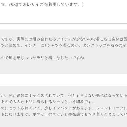
cm、76kgで3(L)サイズを着用しています。)
ンですが、実際には組み合わせるアイテムが少ないので着こなし自体は
ンツと決めて、インナーにTシャツを着るのか、タンクトップを着るのか
なので風を感じつつサラリと着こなしたいですね。
すが、色が絶妙にミックスされていて、何とも言えない発色になってい
あるので大人が上品に着られるシャツという印象です。
きめにセットされていて、少しインパクトがあります。フロントヨーク
ットになりますが、ポケットのエッジと存在感でセンス良くまとまって