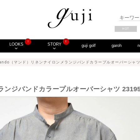
HOT
!
!
LOOKS
STORY
guji golf
garoh
n
ando（マンド）リネンナイロンメランジバンドカラープルオーバーシャツ 2319