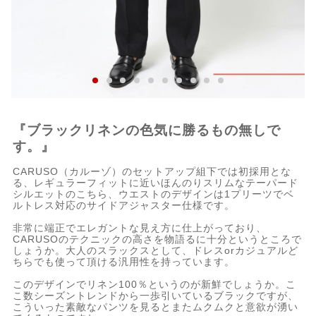
『ブラックリネンの色気に勝るもの無しで
す。』
CARUSO（カルーゾ）のセットアップ組下では初採用とな
る、レギュラーフィットに近いほんのりスリムなテーパード
シルエットのこちら、ウエストのデザインは1プリーツでベ
ルトレス対応のサイドアジャスター仕様です。
非常に端正でエレガントな見え方に仕上がっており、
CARUSOのテクニックの高さを物語るに十分というところで
しょうか。大人のスラックスとして、ドレスorカジュアルど
ちらでも使って頂ける汎用性を持っています。
このデザインでリネン100％というのが新鮮でしょうか。こ
こ数シーズントレンドから一歩引いているブラックですが、
こういった素敵なパンツを見るとまたムクムクと意欲が湧い