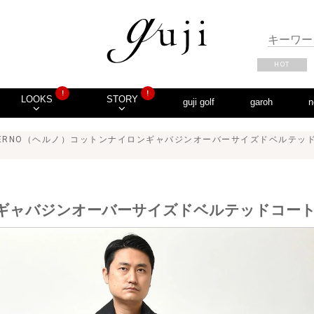
HOT
!
!
LOOKS
STORY
guji golf
garoh
n
HERNO（ヘルノ）コットンナイロンギャバジンオーバーサイズドベルテッドコート