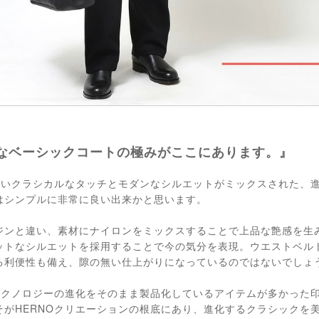
なベーシックコートの極みがここにあります。』
らしいクラシカルなタッチとモダンなシルエットがミックスされた、
はシンプルに非常に良い出来かと思います。
ジンと違い、素材にナイロンをミックスすることで上品な艶感を生
ットなシルエットを採用することで今の気分を表現。ウエストベル
る利便性も備え、隙の無い仕上がりになっているのではないでしょ
はテクノロジーの進化をそのまま製品化しているアイテムが多かった
そがHERNOクリエーションの根底にあり、進化するクラシックを