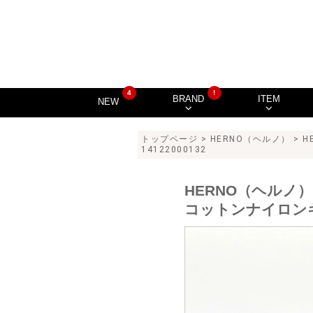
4
!
BRAND
ITEM
NEW
トップページ
>
HERNO（ヘルノ）
> 
14122000132