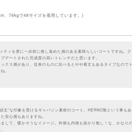
cm、76kgで48サイズを着用しています。)
ティティを更に一歩前に推し進めた感のある素晴らしいコートですね。
ップデートされた完成度の高いトレンチだと思います。
ラックス感があり、従来のものに比べるとやや着丈もあるタイプなので
すね。
“頑丈”な印象を受けるギャバジン素材のコート。HERNO製という事も
った安心感もありますね。
いまして、暖かそうなイメージ。外側も内側も抜かり無し！な、かなり
す。