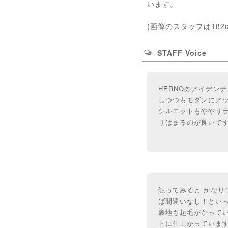
います。
(画像のスタッフは182
STAFF Voice
HERNOのアイデン
しつつもモダンにア
シルエットもややリ
リはまるのが良いで
触ってみると かなり
ば間違いなし！とい
裏地も起毛がかって
トに仕上がっていま