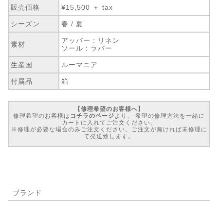
販売価格
¥15,500 ＋ tax
シーズン
春 / 夏
アッパー：リネン
素材
ソール：ラバー
生産国
ルーマニア
付属品
箱
【修理希望のお客様へ】
修理希望のお客様は
コチラのページ
より、 希望の修理方法を一緒に
カートに入れてご注文ください。
※修理が必要な場合のみご注文ください。ご注文が無ければ未修理に
て発送致します。
ブランド