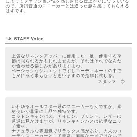
によってファッション性を感じさせる仕上がりになっている
ので、所謂普通のスニーカーとは違った趣を感じてもらえる
はずです。
STAFF Voice
上質なリネンをアッパーに使用した一足、使用する季
節は限られるかもしれませんが、それはそれでなんだ
か合わせる楽しみがありますよね。
ベーシックなシルエットですしコーディネートの中で
も変に浮く事もないと思いますので是非お試しを。
スタッフ 泉
いわゆるオールスター系のスニーカーなんですが、素
材使いが非常に上品で独特です。
コットンキャンバス、ナイロン、プリント、レザーは
普通に見かけますが、リネンキャンバスは結構なニッ
チ素材。
ナチュラルな雰囲気でリラックス感があり、大人のロ
ーテクスニーカーとして非常に素敵な一足ではないで