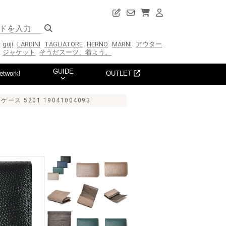
guji
LARDINI
TAGLIATORE
HERNO
MARNI
アウター
ジャケット
そうだスーツ、着よう。
GUIDE
etwork!
OUTLET
ス 5201 19041004093