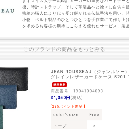
まずスイス大手一流時計メーカーの重要なパートナー
後、時計ストラップ、そして革製品へと徐々に自供を
熟練の職人により代々受け継がれる伝統手法を用い、
小物、ベルト製品のひとつひとつを手作業にて作り上
を求めるお客様の期待にこらえる優れたサービス、製
このブランドの商品をもっとみる
JEAN ROUSSEAU（ジャンルソー
グレインレザーカードケース 5201 19
商品番号 19041004093
31,350円
(税込)
[285ポイント進呈 ]
color＼size
Free
トープ
×