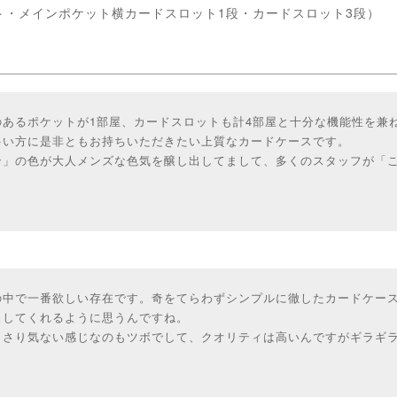
ト・メインポケット横カードスロット1段・カードスロット3段）
のあるポケットが1部屋、カードスロットも計4部屋と十分な機能性を兼
多い方に是非ともお持ちいただきたい上質なカードケースです。
ン」の色が大人メンズな色気を醸し出してまして、多くのスタッフが「
の中で一番欲しい存在です。奇をてらわずシンプルに徹したカードケー
スしてくれるように思うんですね。
もさり気ない感じなのもツボでして、クオリティは高いんですがギラギ