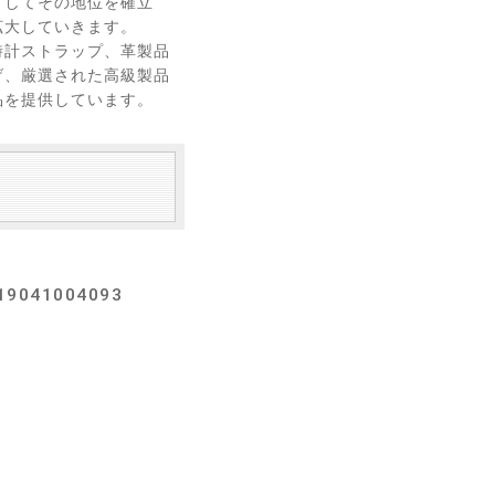
としてその地位を確立
拡大していきます。
時計ストラップ、革製品
げ、厳選された高級製品
品を提供しています。
）
041004093