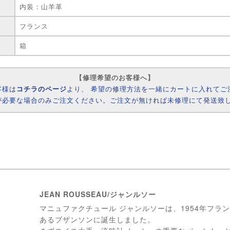
内装：山羊革
フランス
箱
【修理希望のお客様へ】
客様は
コチラのページ
より、 希望の修理方法を一緒にカートに入れてご
が必要な場合のみご注文ください。ご注文が無ければ未修理にて発送致
JEAN ROUSSEAU/ジャンルソー
マニュファクチュール ジャンルソーは、1954年フラ
あるブザンソンに誕生しました。