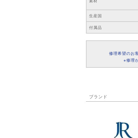
素材
生産国
付属品
修理希望のお
※修理
ブランド