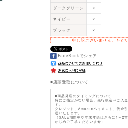
ダークグリーン
×
ネイビー
×
ブラック
×
申し訳ございません。ただ
FaceBookでシェア
■
店頭受取について
■商品発送のタイミングについて
特にご指定がない場合、銀行振込⇒ご入金
す。
クレジット、Amazonペイメント、代金
送いたします。
（SALE期間中や年末年始はさらに1～2
かじめご了承くださいませ）