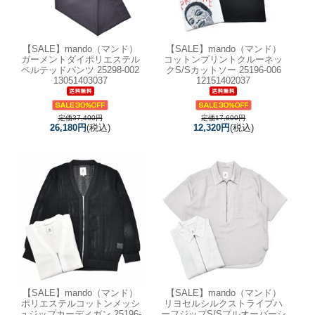
【SALE】
mando（マンド）
【SALE】
mando（マンド）
ガーメントダイポリエステル
コットンプリントクルーネッ
ベルテッドパンツ 25298-002
クS/Sカットソー 25196-006
13051403037
12151402037
定価37,400円
定価17,600円
26,180円
(税込)
12,320円
(税込)
【SALE】
mando（マンド）
【SALE】
mando（マンド）
ポリエステルコットンメッシ
リヨセルシルクストライプハ
ュジップカーディガン 25196-
ーフジップS/Sプルオーバーシ