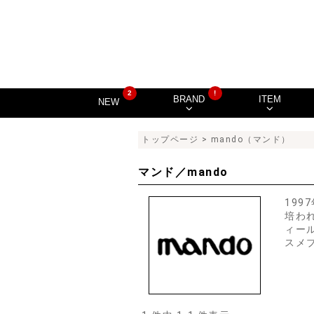
2
!
BRAND
ITEM
NEW
トップページ
> mando（マンド）
マンド／mando
19
培わ
ィー
スメ