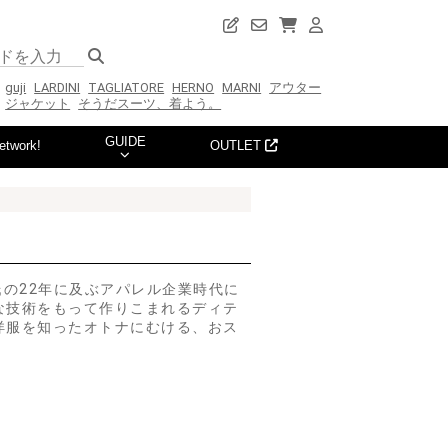
guji
LARDINI
TAGLIATORE
HERNO
MARNI
アウター
ジャケット
そうだスーツ、着よう。
GUIDE
etwork!
OUTLET
氏の22年に及ぶアパレル企業時代に
な技術をもって作りこまれるディテ
洋服を知ったオトナにむける、おス