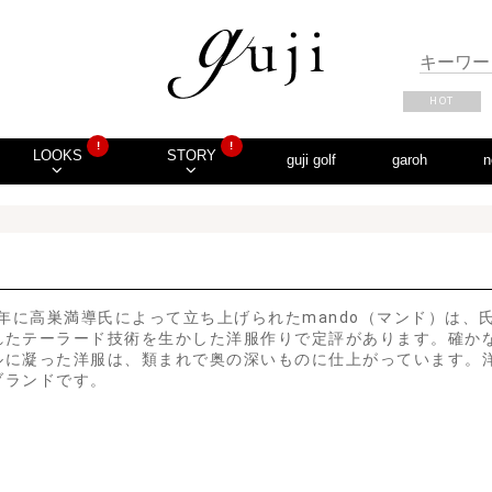
HOT
!
!
LOOKS
STORY
guji golf
garoh
n
97年に高巣満導氏によって立ち上げられたmando（マンド）は、
れたテーラード技術を生かした洋服作りで定評があります。確か
ルに凝った洋服は、類まれで奥の深いものに仕上がっています。
ブランドです。