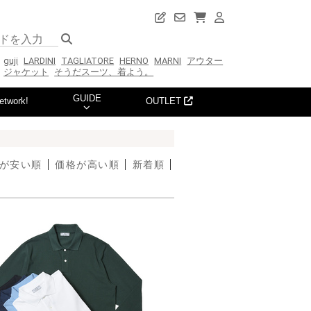
guji
LARDINI
TAGLIATORE
HERNO
MARNI
アウター
ジャケット
そうだスーツ、着よう。
GUIDE
etwork!
OUTLET
が安い順
価格が高い順
新着順