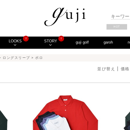
HOT
!
!
LOOKS
STORY
guji golf
garoh
n
>
ロングスリーブ
> ポロ
並び替え
価格