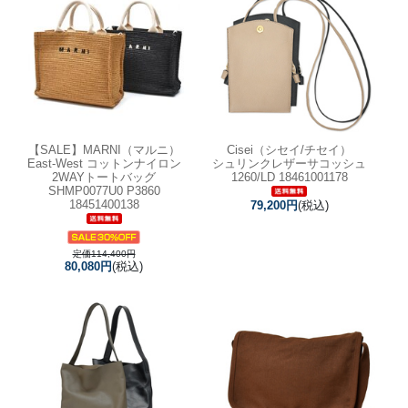
【SALE】
MARNI（マルニ）
Cisei（シセイ/チセイ）
East-West コットンナイロン
シュリンクレザーサコッシュ
2WAYトートバッグ
1260/LD 18461001178
SHMP0077U0 P3860
18451400138
79,200円
(税込)
定価114,400円
80,080円
(税込)