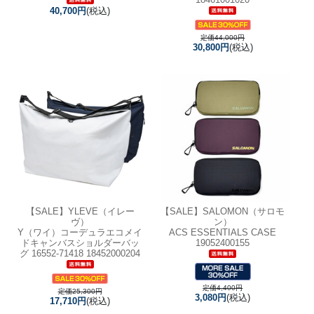
40,700円
(税込)
定価44,000円
30,800円
(税込)
【SALE】
YLEVE（イレー
【SALE】
SALOMON（サロモ
ヴ）
ン）
Y（ワイ）コーデュラエコメイ
ACS ESSENTIALS CASE
ドキャンバスショルダーバッ
19052400155
グ 16552-71418 18452000204
定価4,400円
定価25,300円
3,080円
(税込)
17,710円
(税込)