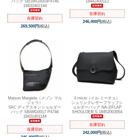
バッグ SB1WG0003P4746
18442400112
18432402144
在庫切れ
在庫切れ
246,400円
(税込)
269,500円
(税込)
Maison Margiela（メゾン マル
il micio（イル ミーチョ）
ジェラ）
シュリンクレザーフラップシ
5AC ディアスキンショルダー
ョルダーバッグ NA-2/FLAP
バッグ SBIWG0017 P4746
SHOULDER S 18452003054
18431401144
在庫切れ
在庫切れ
242,000円
(税込)