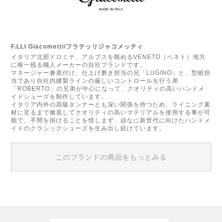
F.LLI Giacometti/フラテッリジャコメッティ
イタリア北部ドロミテ、アルプスを眺めるVENETO（ベネト）地方
に唯一残る職人メーカーの自社ブランドです。
マネージャー兼底付け、仕上げ磨き担当の兄「LUGINO」と、型紙担
当であり自社内縫製ラインの厳しいコントロールを行う弟
「ROBERTO」の兄弟が中心になって、クオリティの高いハンドメ
イドシューズを制作しています。
イタリア内外の高級タンナーとも深い関係を持つため、ライニング素
材に至るまで徹底してクオリティの高いマテリアルを使用する事が可
能で、手間を掛けることを惜しまず、頑なに新世代に向けたハンドメ
イドのクラシックシューズを生み出し続けています。
このブランドの商品をもっとみる