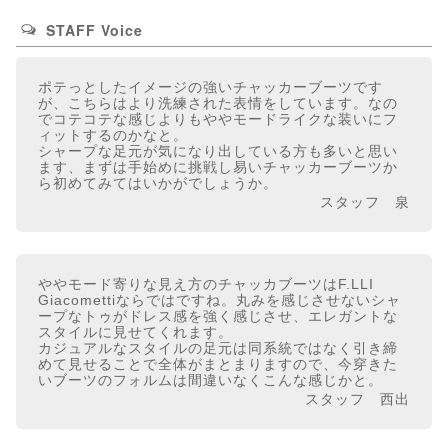
STAFF Voice
ポテっとしたイメージの強いチャッカーブーツです
が、こちらはより洗練された表情をしています。なの
でコテコテな感じよりもややモードライクな装いにフ
ィットするのかなと。
シャープな足元が気になり出している方も多いと思い
ます、まずは手始めに挑戦し易いチャッカーブーツか
ら初めてみてはいかがでしょうか。
スタッフ 泉
ややモード寄りな見え方のチャッカブーツはF.LLI
Giacomettiならではですね。丸みを感じさせないシャ
ープなトゥがドレス感を強く感じさせ、エレガントな
スタイルに見せてくれます。
カジュアルなスタイルの足元は同系統ではなく引き締
めて見せることで全体がまとまりますので、今穿きた
いブーツのフォルムは間違いなくこんな感じかと。
スタッフ 西出