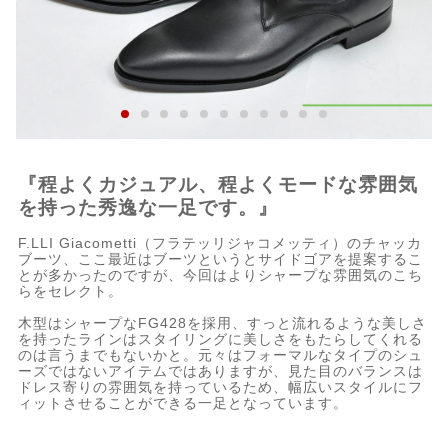
『程よくカジュアル、程よくモードな雰囲気
を持った秀逸な一足です。』
F.LLI Giacometti（フラテッリジャコメッティ）のチャッカ
ブーツ、ここ最近はブーツというとサイドゴアを提案するこ
とが多かったのですが、今回はよりシャープな雰囲気のこち
らをセレクト。
木型はシャープなFG428を採用、すっと流れるような美しさ
を持ったラインはスタイリングに美しさをもたらしてくれる
のは言うまでもないかと。元々はフォーマルなタイプのシュ
ーズではないアイテムではありますが、見た目のバランスは
ドレス寄りの雰囲気を持っているため、幅広いスタイルにフ
ィットさせることができる一足となっています。